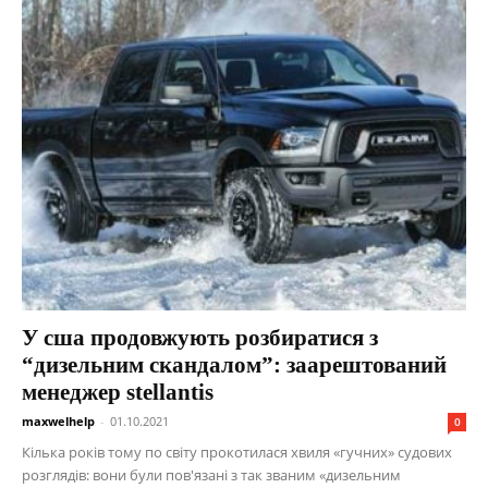
У сша продовжують розбиратися з
“дизельним скандалом”: заарештований
менеджер stellantis
maxwelhelp
-
01.10.2021
0
Кілька років тому по світу прокотилася хвиля «гучних» судових
розглядів: вони були пов'язані з так званим «дизельним