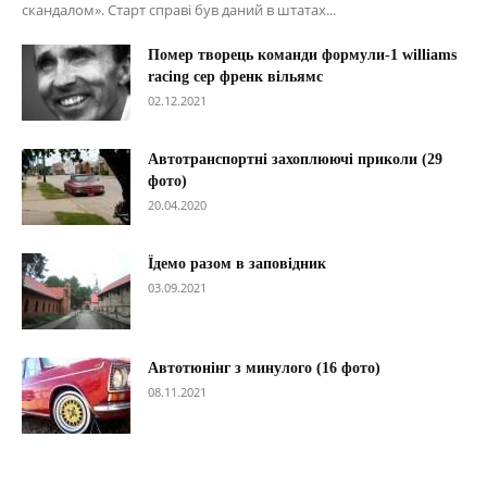
скандалом». Старт справі був даний в штатах...
Помер творець команди формули-1 williams
racing сер френк вільямс
02.12.2021
Автотранспортні захоплюючі приколи (29
фото)
20.04.2020
Їдемо разом в заповідник
03.09.2021
Автотюнінг з минулого (16 фото)
08.11.2021