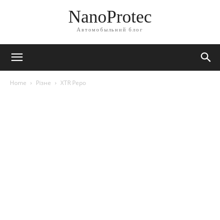
NanoProtec
Автомобыльний блог
Home
Різне
XTR Pepo