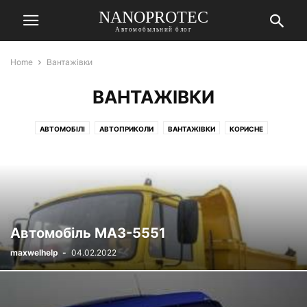
NANOPROTEC
Автомобыльний блог
Home
Вантажівки
ВАНТАЖІВКИ
АВТОМОБІЛІ
АВТОПРИКОЛИ
ВАНТАЖІВКИ
КОРИСНЕ
МОТОЦИКЛИ
РЕМОНТ
РІЗНЕ
ТЮНІНГ
Автомобіль МАЗ-5551
maxwelhelp
-
04.02.2022