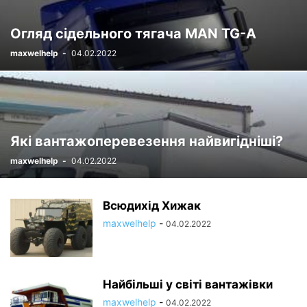
Огляд сідельного тягача MAN TG-A
maxwelhelp
-
04.02.2022
Які вантажоперевезення найвигідніші?
maxwelhelp
-
04.02.2022
Всюдихід Хижак
maxwelhelp
-
04.02.2022
Найбільші у світі вантажівки
maxwelhelp
-
04.02.2022