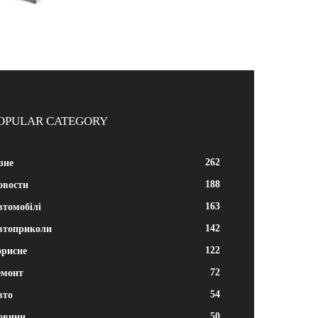
OPULAR CATEGORY
262
зне
188
овости
163
втомобілі
142
втоприколи
122
орисне
72
емонт
54
вто
50
овини