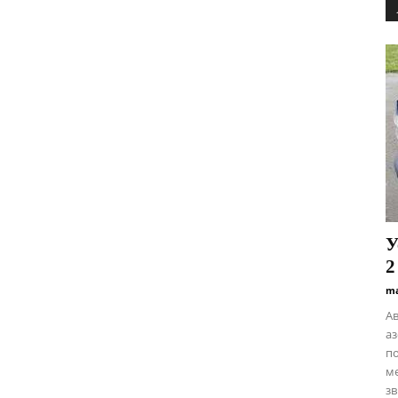
У
2
ma
Ав
аз
по
ме
зв