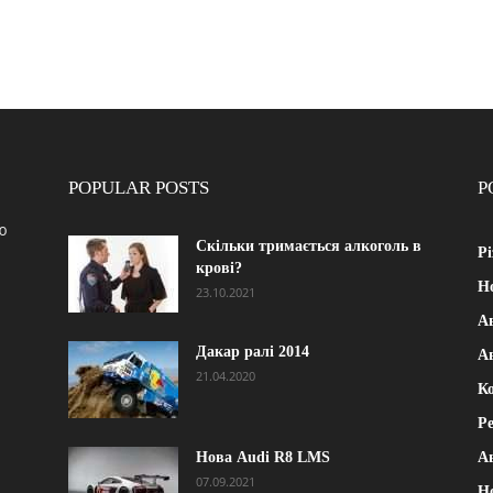
POPULAR POSTS
P
ю
Скільки тримається алкоголь в
Рі
крові?
Н
23.10.2021
А
Дакар ралі 2014
А
21.04.2020
К
Р
Нова Audi R8 LMS
А
07.09.2021
Н