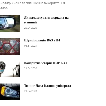
рипливу кисню та збільшення використання
лива.
Як налаштувати дзеркала на
машині?
20.04.2020
Шумоізоляція ВАЗ 2114
08.11.2021
Колоритна історія НИИКЭУ
21.04.2020
Тюнінг Лада Калина універсал
21.04.2020