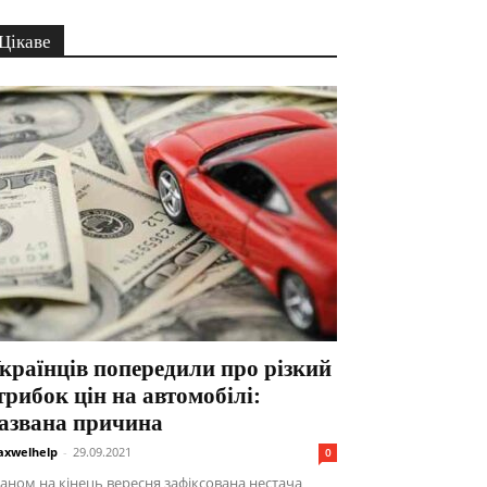
Цікаве
країнців попередили про різкий
трибок цін на автомобілі:
азвана причина
xwelhelp
-
29.09.2021
0
аном на кінець вересня зафіксована нестача