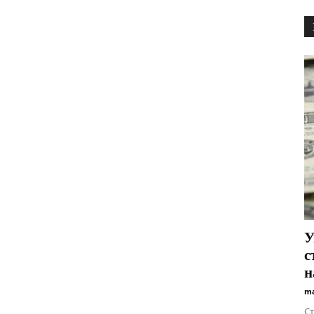
У
с
н
ma
Ст