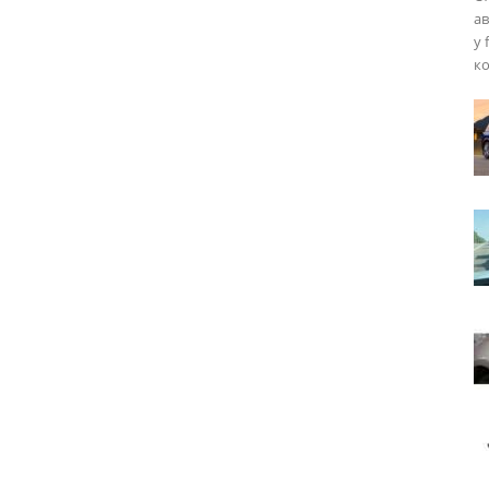
ав
у 
ко