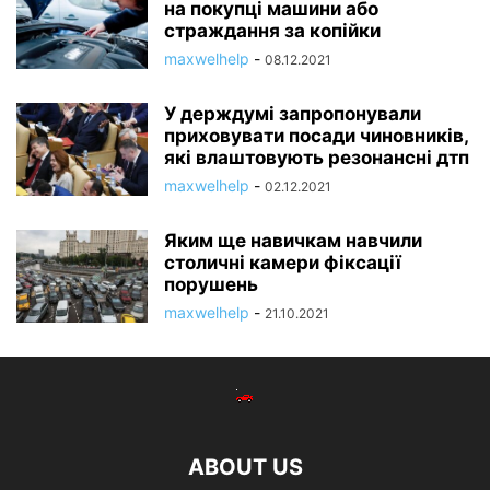
на покупці машини або
страждання за копійки
maxwelhelp
-
08.12.2021
У держдумі запропонували
приховувати посади чиновників,
які влаштовують резонансні дтп
maxwelhelp
-
02.12.2021
Яким ще навичкам навчили
столичні камери фіксації
порушень
maxwelhelp
-
21.10.2021
ABOUT US