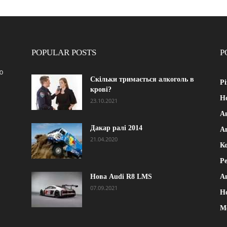
POPULAR POSTS
P
ю
Скільки тримається алкоголь в
Рі
крові?
Н
23.10.2021
А
Дакар ралі 2014
А
21.04.2020
К
Р
Нова Audi R8 LMS
А
07.09.2021
Н
М