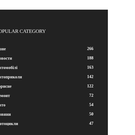
OPULAR CATEGORY
266
зне
188
овости
163
втомобілі
142
втоприколи
122
орисне
72
емонт
54
вто
50
овини
47
отоцикли