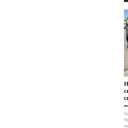
Н
с
с
ma
По
Пр
ма