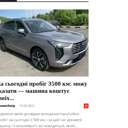
а сьогодні пробіг 3500 км: можу
казати — машина коштує
воїх...
xwelhelp
-
13.09.2021
0
ділюся своїм досвідом володіння haval jolion.
обіг на сьогодні 3 500 км, і за цей час дізнався
шину і її можливості, як поводиться, який...