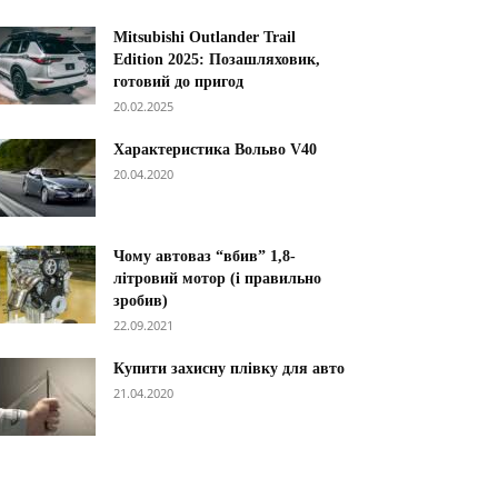
Mitsubishi Outlander Trail
Edition 2025: Позашляховик,
готовий до пригод
20.02.2025
Характеристика Вольво V40
20.04.2020
Чому автоваз “вбив” 1,8-
літровий мотор (і правильно
зробив)
22.09.2021
Купити захисну плівку для авто
21.04.2020