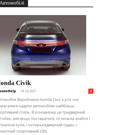
Автомобілі
onda Civik
xwelhelp
-
18.10.2021
0
томобілі Виробники Honda Civic з усіх сил
амагалися надати автомобілю найбільш
ортивний стиль. В основному це тридверний
тчбек, але якщо постаратися, то можна знайти і
тимісне купе, і чотирьохдверний седан, і
омісний спортивний CRX.