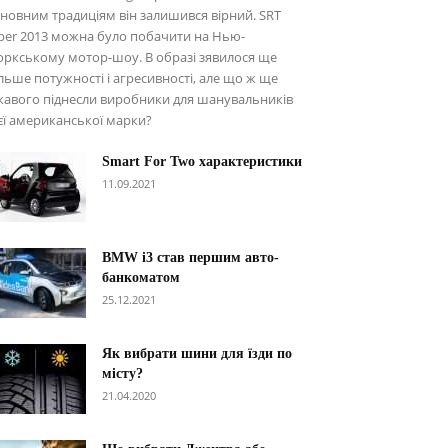
новним традиціям він залишився вірний. SRT
per 2013 можна було побачити на Нью-
ркському мотор-шоу. В образі зявилося ще
льше потужності і агресивності, але що ж ще
кавого піднесли виробники для шанувальників
єї американської марки?
Smart For Two характеристики
11.09.2021
BMW i3 став першим авто-
банкоматом
25.12.2021
Як вибрати шини для їзди по
місту?
21.04.2020