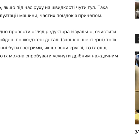
 якщо під час руху на швидкості чути гул. Така
луатації машини, частих поїздок з причепом.
дно провести огляд редуктора візуально, очистити
найдені пошкоджені деталі (зношені шестерні) то їх
ні бути гострими, якщо вони круглі, то їх слід
 то їх можна спробувати усунути дрібним наждачним
У