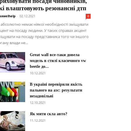
риховувати посади чиновників,
кі влаштовують резонансні дтп
xwelhelp
-
02.12.2021
0
абсолютно немає ніякої необхідності зміщувати
цент на посаду людини. У таких справах акцент
іщувати на посаду представника того чи іншого
гану влади не...
Great wall все-таки довела
модель в стилі класичного vw
beetle до...
10.12.2021
В україні перевірили якість
пального на азс: результати
незадовільні
12.10.2021
Як мити скла авто?
11.12.2021