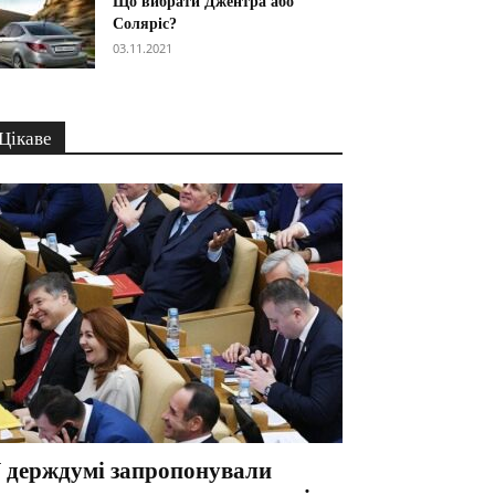
Що вибрати Джентра або
Соляріс?
03.11.2021
Цікаве
 держдумі запропонували