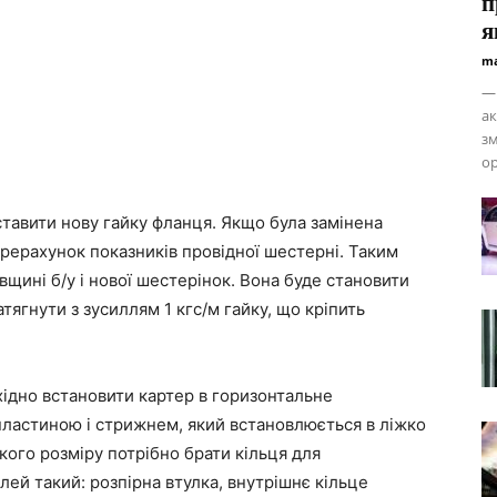
п
я
ma
— 
ак
зм
ор
тавити нову гайку фланця. Якщо була замінена
ерерахунок показників провідної шестерні. Таким
щині б/у і нової шестерінок. Вона буде становити
атягнути з зусиллям 1 кгс/м гайку, що кріпить
ідно встановити картер в горизонтальне
ластиною і стрижнем, який встановлюється в ліжко
ого розміру потрібно брати кільця для
ей такий: розпірна втулка, внутрішнє кільце