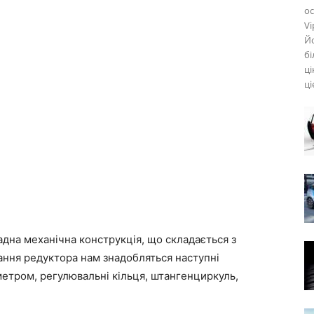
ос
Vi
Йо
бі
ці
ці
адна механічна конструкція, що складається з
вання редуктора нам знадобляться наступні
метром, регулювальні кільця, штангенциркуль,