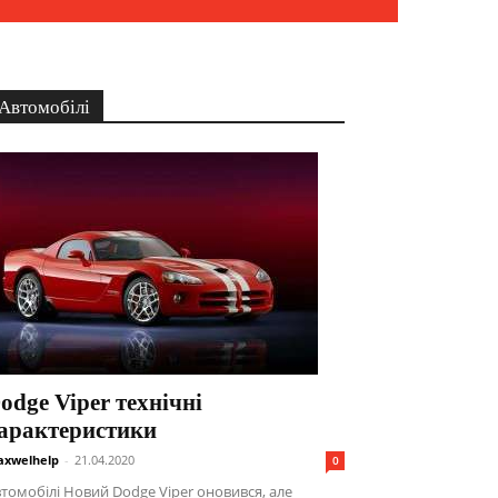
Автомобілі
odge Viper технічні
арактеристики
xwelhelp
-
21.04.2020
0
томобілі Новий Dodge Viper оновився, але