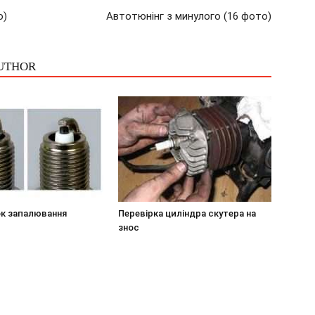
о)
Автотюнінг з минулого (16 фото)
UTHOR
ок запалювання
Перевірка циліндра скутера на
знос