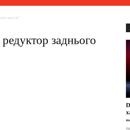
ього моста?
 редуктор заднього
D
х
ma
Ав