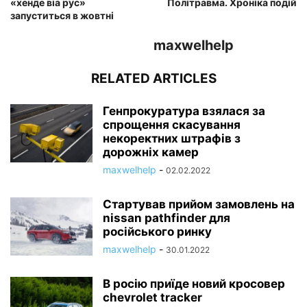
«хенде віа рус»
Політравма. Хроніка подій
запуститься в жовтні
maxwelhelp
RELATED ARTICLES
Генпрокуратура взялася за
спрощення скасування
некоректних штрафів з
дорожніх камер
maxwelhelp
-
02.02.2022
Стартував прийом замовлень на
nissan pathfinder для
російського ринку
maxwelhelp
-
30.01.2022
В росію приїде новий кросовер
chevrolet tracker