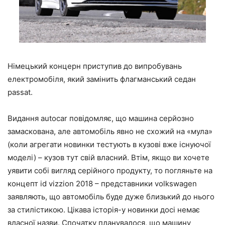
Німецький концерн приступив до випробувань
електромобіля, який замінить флагманський седан
passat.
Видання autocar повідомляє, що машина серйозно
замаскована, але автомобіль явно не схожий на «мула»
(коли агрегати новинки тестують в кузові вже існуючої
моделі) – кузов тут свій власний. Втім, якщо ви хочете
уявити собі вигляд серійного продукту, то погляньте на
концепт id vizzion 2018 – представники volkswagen
заявляють, що автомобіль буде дуже близький до нього
за стилістикою. Цікава історія-у новинки досі немає
власної назви. Спочатку планувалося, що машину