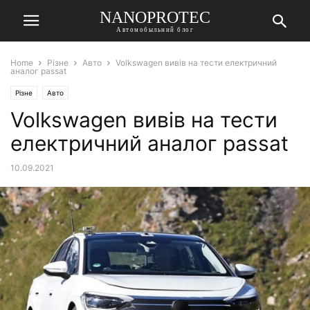
NANOPROTEC
Автомобыльний блог
Home
Різне
Авто
Volkswagen вивів на тести електричний
аналог passat
Різне
Авто
Volkswagen вивів на тести
електричний аналог passat
10.09.2021