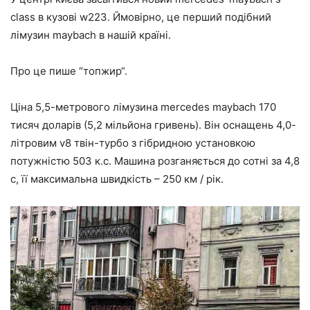
class в кузові w223. Ймовірно, це перший подібний
лімузин maybach в нашій країні.
Про це пише “топжир“.
Ціна 5,5-метрового лімузина mercedes maybach 170
тисяч доларів (5,2 мільйона гривень). Він оснащень 4,0-
літровим v8 твін-турбо з гібридною установкою
потужністю 503 к.с. Машина розганяється до сотні за 4,8
с, її максимальна швидкість – 250 км / рік.