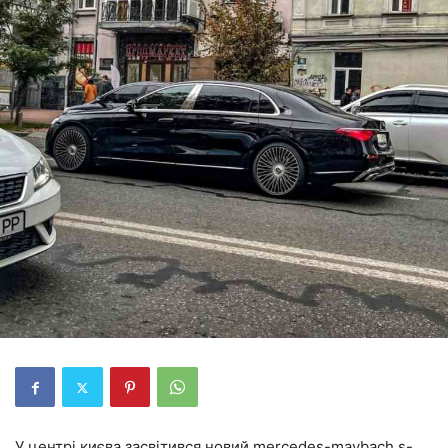
У центрі києва засвітився новий mercedes-maybach s-