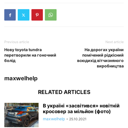
Previous article
Next article
Нову toyota tundra
На дорогах україни
перетворили на гоночний
помічений рідкісний
болід
всюдихід вітчизняного
виробництва
maxwelhelp
RELATED ARTICLES
В україні «засвітився» новітній
кросовер за мільйон (фото)
maxwelhelp
-
25.10.2021