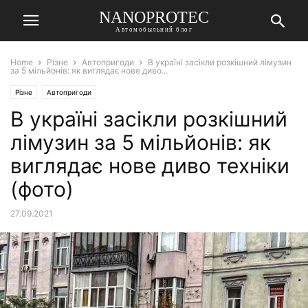
NANOPROTEC
Автомобыльний блог
Home
Різне
Автопригоди
В україні засікли розкішний лімузин
за 5 мільйонів: як виглядає нове диво...
Різне
Автопригоди
В україні засікли розкішний
лімузин за 5 мільйонів: як
виглядає нове диво техніки
(фото)
27.09.2021