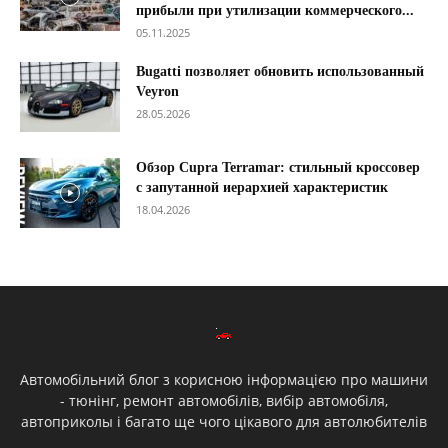
прибыли при утилизации коммерческого...
05.11.2025
Bugatti позволяет обновить использованный
Veyron
28.05.2026
Обзор Cupra Terramar: стильный кроссовер
с запутанной иерархией характеристик
18.04.2026
Автомобільний блог з корисною інформацією про машини
- тюнінг, ремонт автомобілів, вибір автомобіля,
автоприколы і багато ще чого цікавого для автолюбителів