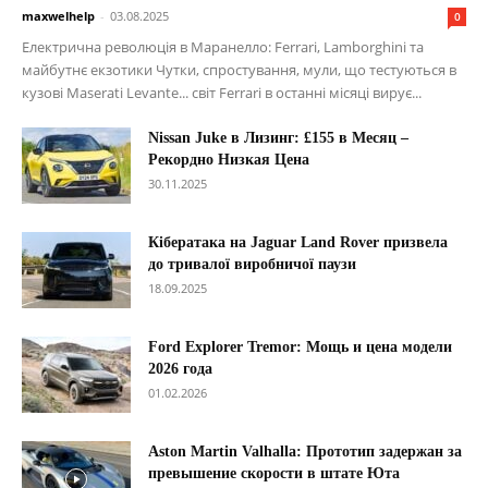
maxwelhelp
-
03.08.2025
0
Електрична революція в Маранелло: Ferrari, Lamborghini та
майбутнє екзотики Чутки, спростування, мули, що тестуються в
кузові Maserati Levante... світ Ferrari в останні місяці вирує...
Nissan Juke в Лизинг: £155 в Месяц –
Рекордно Низкая Цена
30.11.2025
Кібератака на Jaguar Land Rover призвела
до тривалої виробничої паузи
18.09.2025
Ford Explorer Tremor: Мощь и цена модели
2026 года
01.02.2026
Aston Martin Valhalla: Прототип задержан за
превышение скорости в штате Юта