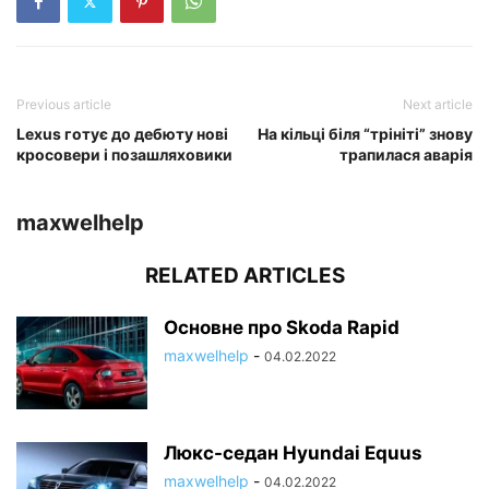
Previous article
Next article
Lexus готує до дебюту нові
На кільці біля “трініті” знову
кросовери і позашляховики
трапилася аварія
maxwelhelp
RELATED ARTICLES
Основне про Skoda Rapid
maxwelhelp
-
04.02.2022
Люкс-седан Hyundai Equus
maxwelhelp
-
04.02.2022