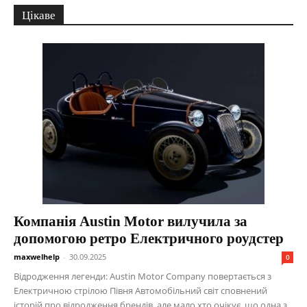
Цікаве
Компанія Austin Motor вилучила за
допомогою ретро Електричного роудстер
maxwelhelp
-
30.09.2025
0
Відродження легенди: Austin Motor Company повертається з
Електричною стрілою Півня Автомобільний світ сповнений
історій про відродження брендів, але мало хто очікує, що одна з...