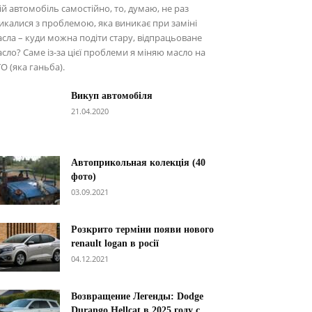
ій автомобіль самостійно, то, думаю, не раз
икалися з проблемою, яка виникає при заміні
сла – куди можна подіти стару, відпрацьоване
сло? Саме із-за цієї проблеми я міняю масло на
О (яка ганьба).
Викуп автомобіля
21.04.2020
Автоприкольная колекція (40
фото)
03.09.2021
Розкрито терміни появи нового
renault logan в росії
04.12.2021
Возвращение Легенды: Dodge
Durango Hellcat в 2025 году с