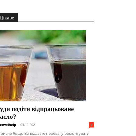
Цікаве
уди подіти відпрацьоване
асло?
xwelhelp
-
03.11.2021
0
рисне Якщо Ви віддаєте перевагу ремонтувати