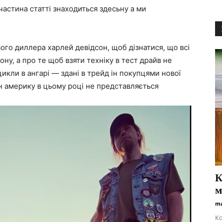
 частина статті знаходиться здесьну а ми
ого диллера харлей девідсон, щоб дізнатися, що всі
ну, а про те щоб взяти техніку в тест драйв не
икли в ангарі — здані в трейд ін покупцями нової
н америку в цьому році не представляється
К
м
ma
Ко