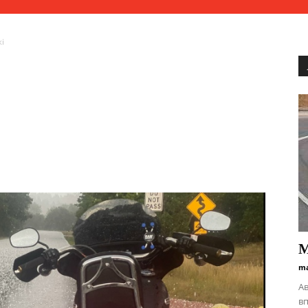
і
M
ma
Ав
вп