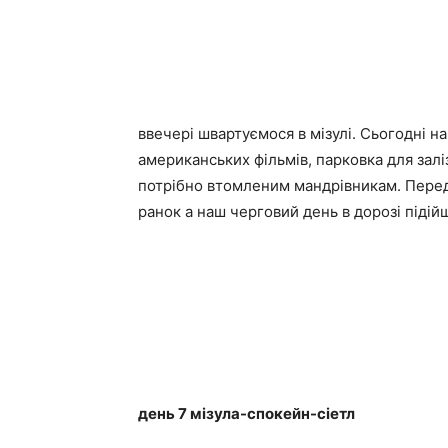
ввечері швартуємося в мізулі. Сьогодні 
американських фільмів, парковка для залі
потрібно втомленим мандрівникам. Перед 
ранок а наш черговий день в дорозі підійш
день 7 мізула-спокейн-сіетл