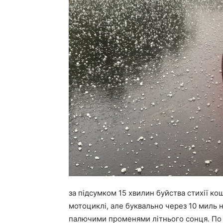
за підсумком 15 хвилин буйства стихії кош
мотоциклі, але буквально через 10 миль неб
палючими променями літнього сонця. По п