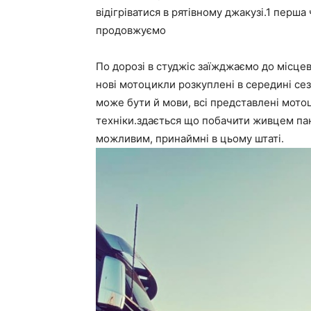
відігріватися в рятівному джакузі.1 перша
продовжуємо
По дорозі в студжіс заїжджаємо до місцев
нові мотоцикли розкуплені в середині сезо
може бути й мови, всі представлені мотоц
техніки.здається що побачити живцем па
можливим, принаймні в цьому штаті.