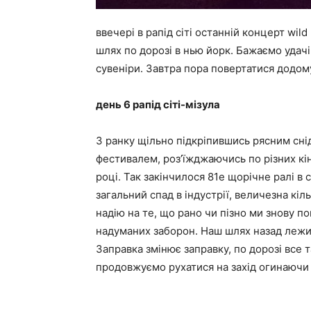
ввечері в рапід сіті останній концерт wil
шлях по дорозі в нью йорк. Бажаємо удачі 
сувеніри. Завтра пора повертатися додом
день 6 рапід сіті-мізула
З ранку щільно підкріпившись рясним сні
фестивалем, роз’їжджаючись по різних кі
році. Так закінчилося 81е щорічне ралі в
загальний спад в індустрії, величезна кіл
надію на те, що рано чи пізно ми знову п
надуманих заборон. Наш шлях назад лежить
Заправка змінює заправку, по дорозі все 
продовжуємо рухатися на захід огинаючи