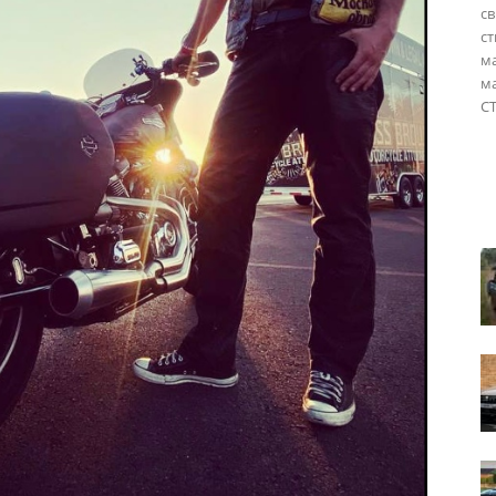
св
ст
ма
ма
СТ