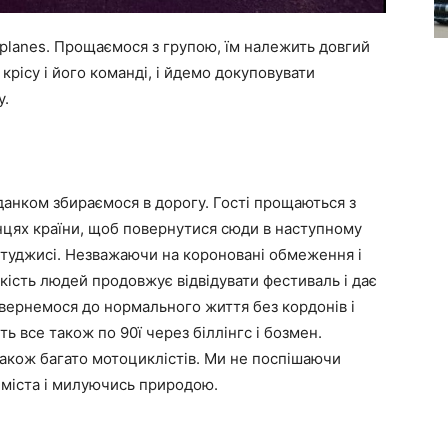
d planes. Прощаємося з групою, їм належить довгий
крісу і його команді, і йдемо докуповувати
у.
данком збираємося в дорогу. Гості прощаються з
нцях країни, щоб повернутися сюди в наступному
 студжисі. Незважаючи на короновані обмеження і
ькість людей продовжує відвідувати фестиваль і дає
овернемося до нормального життя без кордонів і
 все також по 90ї через біллінгс і бозмен.
також багато мотоциклістів. Ми не поспішаючи
 міста і милуючись природою.