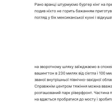
Рано вранці штурмуємо бургер кінг на пр
подив ніхто не горить бажанням приготув
погляд у бік мексиканської кухні і відкуша
на зворотному шляху заїжджаємо в спокейн
вашингтон в 230 милях від сіетла і 100 ми
званої внутрішньої північно-західної обл
Справжнім центром тяжіння можна вважат
розташований парк ріверфронт. Частина п
на вдається пробратися до мосту і зробити