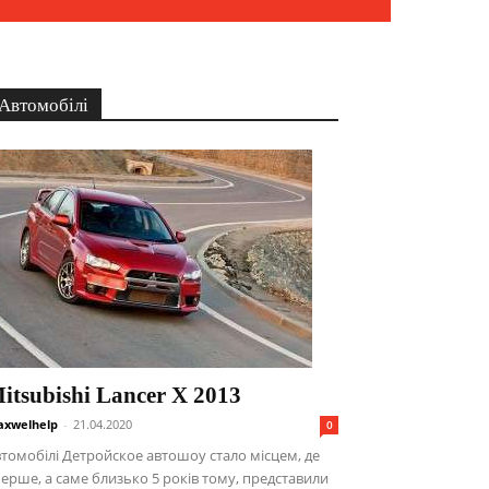
Автомобілі
itsubishi Lancer X 2013
xwelhelp
-
21.04.2020
0
томобілі Детройское автошоу стало місцем, де
ерше, а саме близько 5 років тому, представили