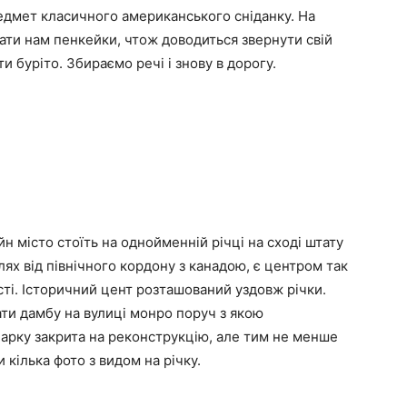
едмет класичного американського сніданку. На
ати нам пенкейки, чтож доводиться звернути свій
ти буріто. Збираємо речі і знову в дорогу.
 місто стоїть на однойменній річці на сході штату
лях від північного кордону з канадою, є центром так
асті. Історичний цент розташований уздовж річки.
и дамбу на вулиці монро поруч з якою
арку закрита на реконструкцію, але тим не менше
 кілька фото з видом на річку.