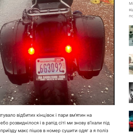
Mi
ві
по
тувало відбитих кінцівок і пари вм’ятин на
о розвиднілося і в рапід сіті ми знову в’їхали під
риїзду макс пішов в номер сушити одяг а я поліз