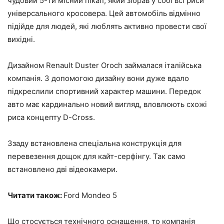
чудовий 5-ти місний пікап, який зібрав у собі всі риси
універсального кросовера.
Цей автомобіль відмінно
підійде для людей, які люблять активно провести свої
вихідні.
Дизайном Renault Duster Oroch займалася італійська
компанія. З допомогою дизайну вони дуже вдало
підкреслили спортивний характер машини. Передок
авто має кардинально новий вигляд, вловлюють схожі
риса концепту D-Cross.
Ззаду встановлена спеціальна конструкція для
перевезення дощок для кайт-серфінгу. Так само
встановлено дві відеокамери.
Читати також:
Ford Mondeo 5
Що стосується технічного оснащення, то компанія