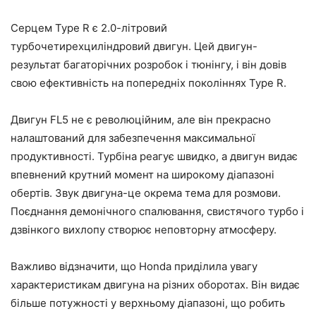
Серцем Type R є 2.0-літровий
турбочетирехциліндровий двигун. Цей двигун-
результат багаторічних розробок і тюнінгу, і він довів
свою ефективність на попередніх поколіннях Type R.
Двигун FL5 не є революційним, але він прекрасно
налаштований для забезпечення максимальної
продуктивності. Турбіна реагує швидко, а двигун видає
впевнений крутний момент на широкому діапазоні
обертів. Звук двигуна-це окрема тема для розмови.
Поєднання демонічного спалювання, свистячого турбо і
дзвінкого вихлопу створює неповторну атмосферу.
Важливо відзначити, що Honda приділила увагу
характеристикам двигуна на різних оборотах. Він видає
більше потужності у верхньому діапазоні, що робить