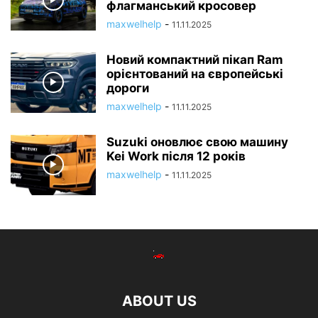
флагманський кросовер
maxwelhelp
-
11.11.2025
Новий компактний пікап Ram
орієнтований на європейські
дороги
maxwelhelp
-
11.11.2025
Suzuki оновлює свою машину
Kei Work після 12 років
maxwelhelp
-
11.11.2025
ABOUT US