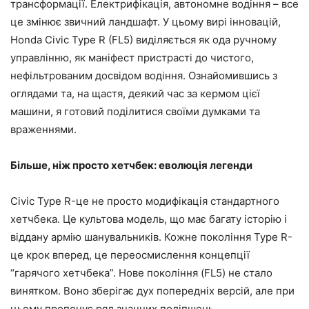
трансформації. Електрифікація, автономне водіння – все
це змінює звичний ландшафт. У цьому вирі інновацій,
Honda Civic Type R (FL5) виділяється як ода ручному
управлінню, як маніфест пристрасті до чистого,
нефільтрованим досвідом водіння. Ознайомившись з
оглядами та, на щастя, деякий час за кермом цієї
машини, я готовий поділитися своїми думками та
враженнями.
Більше, ніж просто хетчбек: еволюція легенди
Civic Type R-це не просто модифікація стандартного
хетчбека. Це культова модель, що має багату історію і
віддану армію шанувальників. Кожне покоління Type R-
це крок вперед, це переосмислення концепції
“гарячого хетчбека”. Нове покоління (FL5) не стало
винятком. Воно зберігає дух попередніх версій, але при
цьому пропонує ряд значних поліпшень.