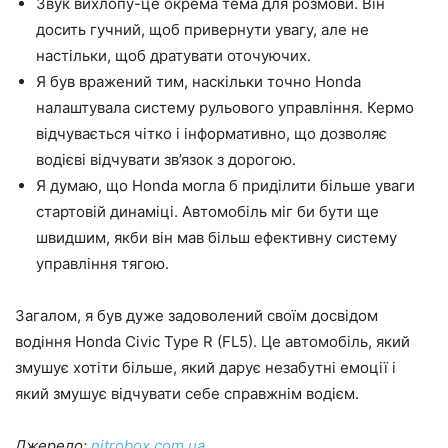
Звук вихлопу-це окрема тема для розмови. Він
досить гучний, щоб привернути увагу, але не
настільки, щоб дратувати оточуючих.
Я був вражений тим, наскільки точно Honda
налаштувала систему рульового управління. Кермо
відчувається чітко і інформативно, що дозволяє
водієві відчувати зв’язок з дорогою.
Я думаю, що Honda могла б приділити більше уваги
стартовій динаміці. Автомобіль міг би бути ще
швидшим, якби він мав більш ефективну систему
управління тягою.
Загалом, я був дуже задоволений своїм досвідом
водіння Honda Civic Type R (FL5). Це автомобіль, який
змушує хотіти більше, який дарує незабутні емоції і
який змушує відчувати себе справжнім водієм.
Джерело:
nitrobox.com.ua