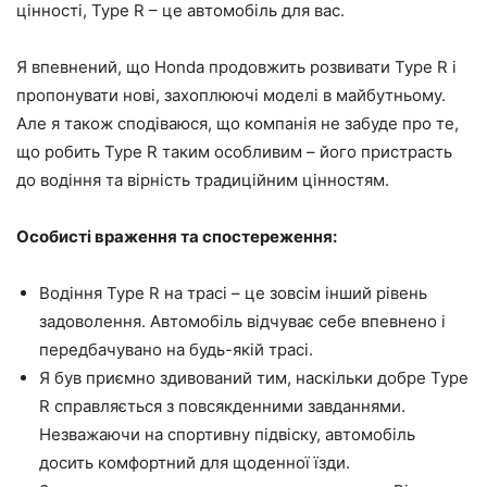
цінності, Type R – це автомобіль для вас.
Я впевнений, що Honda продовжить розвивати Type R і
пропонувати нові, захоплюючі моделі в майбутньому.
Але я також сподіваюся, що компанія не забуде про те,
що робить Type R таким особливим – його пристрасть
до водіння та вірність традиційним цінностям.
Особисті враження та спостереження:
Водіння Type R на трасі – це зовсім інший рівень
задоволення. Автомобіль відчуває себе впевнено і
передбачувано на будь-якій трасі.
Я був приємно здивований тим, наскільки добре Type
R справляється з повсякденними завданнями.
Незважаючи на спортивну підвіску, автомобіль
досить комфортний для щоденної їзди.