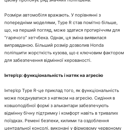
Розміри автомобіля вражають. У порівнянні з
попередніми моделями, Type R став помітно більше,
що, на перший погляд, може здатися протиріччям для
“гарячого” хетчбека. Однак, ця зміна виявилася
виправданою. Більший розмір дозволив Honda
поліпшити жорсткість кузова, що є ключовим фактором
для забезпечення відмінної керованості.
Інтер’єр: функціональність і натяк на агресію
Інтер’єр Type R-це приклад того, як функціональність
може поєднуватися з натяком на агресію. Сидіння в
ковшоподібної формі з алькантари забезпечують
відмінну бічну підтримку і комфорт навіть в тривалих
поїздках. Ремені безпеки, килими та оздоблення
центральної консолі, виконані у фірмовому червоному