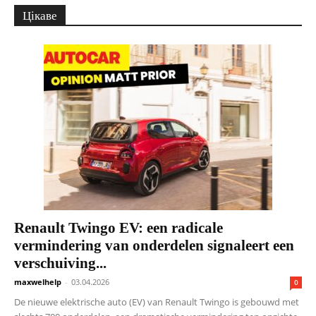
Цікаве
Renault Twingo EV: een radicale
vermindering van onderdelen signaleert een
verschuiving...
maxwelhelp
-
03.04.2026
0
De nieuwe elektrische auto (EV) van Renault Twingo is gebouwd met