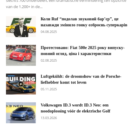
slechts 700 onderdelen, een dramatische vermindering ten opzichte
van de 1.200+ in de...
Коли Ruf “подолав звуковий бар’єр”, це
назавжди змінило гонку озброєнь суперкарів
04.08.2025
Протестовано: Fiat 500e 2025 року випуску-
повний огляд, ціна і характеристики
02.08.2025
Luftgekühlt: de droomshow van de Porsche-
liefhebber komt tot leven
05.11.2025
Volkswagen ID.3 wordt ID.3 Neo: een
noodoplossing vóór de elektrische Golf
13.03.2026