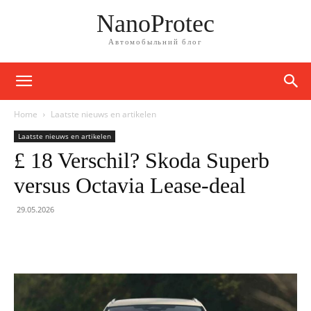
NanoProtec
Автомобыльний блог
Home
Laatste nieuws en artikelen
Laatste nieuws en artikelen
£ 18 Verschil? Skoda Superb
versus Octavia Lease-deal
29.05.2026