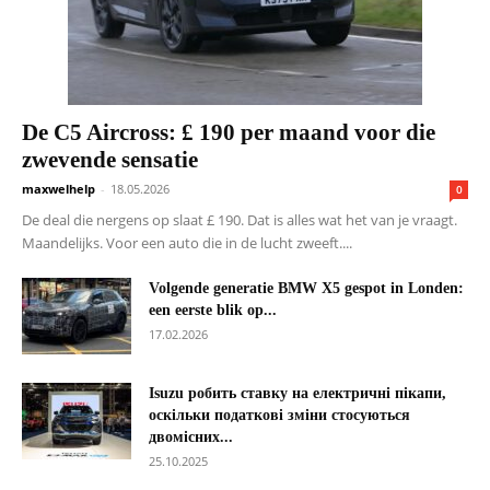
De C5 Aircross: £ 190 per maand voor die
zwevende sensatie
maxwelhelp
-
18.05.2026
0
De deal die nergens op slaat £ 190. Dat is alles wat het van je vraagt.
Maandelijks. Voor een auto die in de lucht zweeft....
Volgende generatie BMW X5 gespot in Londen:
een eerste blik op...
17.02.2026
Isuzu робить ставку на електричні пікапи,
оскільки податкові зміни стосуються
двомісних...
25.10.2025