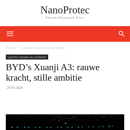
NanoProtec
Автомобыльний блог
Home
Laatste nieuws en artikelen
Laatste nieuws en artikelen
BYD’s Xuanji A3: rauwe
kracht, stille ambitie
29.05.2026