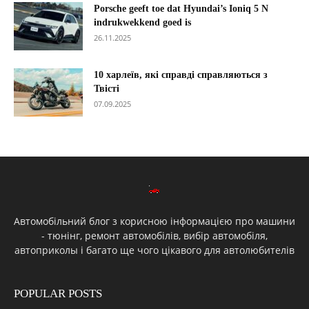
Porsche geeft toe dat Hyundai’s Ioniq 5 N
indrukwekkend goed is
26.11.2025
10 харлеїв, які справді справляються з
Твісті
07.09.2025
Автомобільний блог з корисною інформацією про машини
- тюнінг, ремонт автомобілів, вибір автомобіля,
автоприколы і багато ще чого цікавого для автолюбителів
POPULAR POSTS