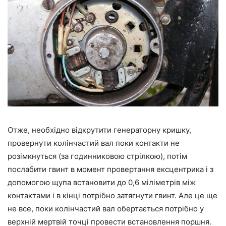
Отже, необхідно відкрутити генераторну кришку,
провернути колінчастий вал поки контакти не
розімкнуться (за годинниковою стрілкою), потім
послабити гвинт в момент провертання ексцентрика і з
допомогою щупа встановити до 0,6 міліметрів між
контактами і в кінці потрібно затягнути гвинт. Але це ще
не все, поки колінчастий вал обертається потрібно у
верхній мертвій точці провести встановлення поршня.