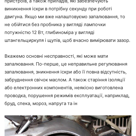
пристроїв, а також приладів, які забезпечують
виникнення іскри в потрібну секунду при роботі
двигуна. Якщо ми вже налаштовуємо запалювання, то
не обійтися без пробника у вигляді лампочки
потужністю 12 Вт, глибиноміра у вигляді
штангельциркуля і щупів, щоб вчасно вимірювати зазор.
Вкажемо основні несправності, які може мати
запалювання. По-перше, це неправильне регулювання
запалювання, зникнення іскри або її повна відсутність,
забруднення свічок маслом. А також старіння ізоляції
або електронних компонентів, неякісно виготовлена
проводка, порушення режимів експлуатації, наприклад,
бруд, спека, мороз, напруга та ін