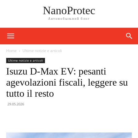
NanoProtec
Автомобыльний блог
Home
Ultime notizie e articoli
Ultime notizie e articoli
Isuzu D-Max EV: pesanti
agevolazioni fiscali, leggere su
tutto il resto
29.05.2026