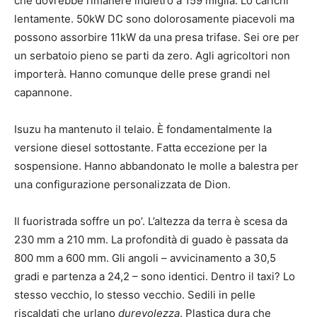
che dovrebbe rimanere indietro a 159 miglia. Lo carichi
lentamente. 50kW DC sono dolorosamente piacevoli ma
possono assorbire 11kW da una presa trifase. Sei ore per
un serbatoio pieno se parti da zero. Agli agricoltori non
importerà. Hanno comunque delle prese grandi nel
capannone.
Isuzu ha mantenuto il telaio. È fondamentalmente la
versione diesel sottostante. Fatta eccezione per la
sospensione. Hanno abbandonato le molle a balestra per
una configurazione personalizzata de Dion.
Il fuoristrada soffre un po’. L’altezza da terra è scesa da
230 mm a 210 mm. La profondità di guado è passata da
800 mm a 600 mm. Gli angoli – avvicinamento a 30,5
gradi e partenza a 24,2 – sono identici. Dentro il taxi? Lo
stesso vecchio, lo stesso vecchio. Sedili in pelle
riscaldati che urlano
durevolezza
. Plastica dura che