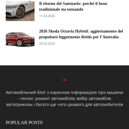
Il ritorno del Santuario: perché il lusso
tradizionale sta tornando
11.04.2026
2026 Skoda Octavia Hybrid: aggiornamento del
propulsore leggermente ibrido per l’Australia
06.03.2026
Автомобільний блог з корисною інформацією про машини
- тюнінг, ремонт автомобілів, вибір автомобіля,
автоприколы і багато ще чого цікавого для автолюбителів
POPULAR POSTS