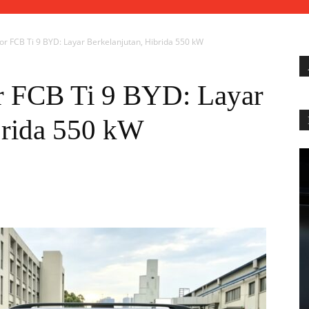
or FCB Ti 9 BYD: Layar Berkelanjutan, Hibrida 550 kW
r FCB Ti 9 BYD: Layar
brida 550 kW