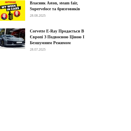
Власник Aston, steam fair,
Superveloce та бризговиків
28.08.2025
Corvette E-Ray Продається В
Європі З Подвоєною Ціною І
Безшумним Режимом
28.07.2025