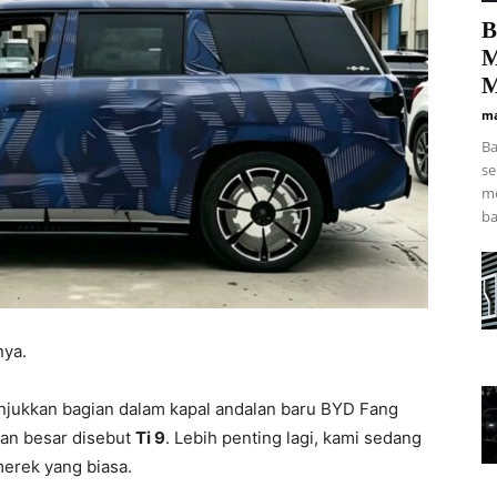
B
M
M
ma
Ba
se
me
ba
nya.
njukkan bagian dalam kapal andalan baru BYD Fang
nan besar disebut
Ti 9
. Lebih penting lagi, kami sedang
merek yang biasa.