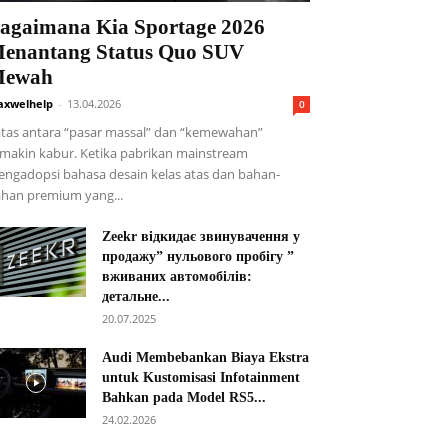
agaimana Kia Sportage 2026
enantang Status Quo SUV
ewah
xwelhelp
-
13.04.2026
0
tas antara “pasar massal” dan “kemewahan”
makin kabur. Ketika pabrikan mainstream
ngadopsi bahasa desain kelas atas dan bahan-
han premium yang...
Zeekr відкидає звинувачення у
продажу” нульового пробігу ”
вживаних автомобілів:
детальне...
20.07.2025
Audi Membebankan Biaya Ekstra
untuk Kustomisasi Infotainment
Bahkan pada Model RS5...
24.02.2026