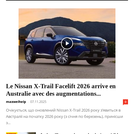
Le Nissan X-Trail Facelift 2026 arrive en
Australie avec des augmentations...
maxwelhelp
-
07.11.2025
0
Очікується, що оновлений Nissan X-Trail 2026 року з’явиться в
Австралії на початку 2026 року (з січня по березень), принісши
з...