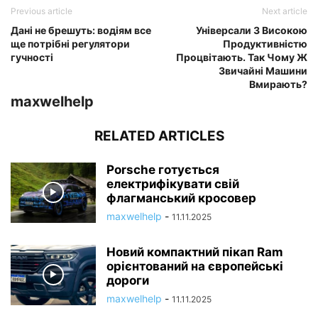
Previous article
Next article
Дані не брешуть: водіям все
Універсали З Високою
ще потрібні регулятори
Продуктивністю
гучності
Процвітають. Так Чому Ж
Звичайні Машини
Вмирають?
maxwelhelp
RELATED ARTICLES
Porsche готується
електрифікувати свій
флагманський кросовер
maxwelhelp
-
11.11.2025
Новий компактний пікап Ram
орієнтований на європейські
дороги
maxwelhelp
-
11.11.2025