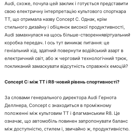
Audi, схоже, почула цей заклик і готується представити
свою електричну інтерпретацію культового спорткара
TT, що отримала назву Concept C. Однак, крім
стильного дизайну і обіцянок високої продуктивності,
Audi замахнулася на щось більше-створення
віртуальний
коробка передач. І ось тут виникає питання: це
геніальний хід, здатний повернути водійський азарт в
електричний світ, або ж черговий технологічний трюк,
покликаний замаскувати відсутність справжніх емоцій?
Concept C: між TT і R8-новий рівень спортивності?
За словами генерального директора Audi Гернота
Деллнера, Concept c знаходиться в проміжному
положенні між культовим TT і флагманським R8. Це
означає, що автомобіль повинен запропонувати баланс
між доступністю, стилем і, звичайно ж, продуктивністю.