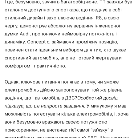
І це, безумовно, звучить багатообіцяюче. TT завжди був
еталоном доступного спорткара, що поєднує в собі
стильний дизайн і захоплююче водіння. R8, в свою
чергу, демонструє абсолютну вершину інженерної
думки Audi, пропонуючи неймовірну потужність і
динаміку. Concept c, займаючи проміжну позицію,
повинен стати ідеальним вибором для тих, хто шукає
спортивний автомобіль, але не готовий жертвувати
комфортом і практичністю.
Однак, ключове питання полягає в тому, чи зможе
електромобіль дійсно запропонувати той же рівень
водіння, що і автомобіль з ДВС?
Особистий досвід
підказує, що це непросте завдання.
У минулому я мав
можливість потестувати кілька електромобілів, і, хоча
вони безумовно вражають своєю потужністю і
прискоренням, не вистачає тієї самої “зв’язку” з
автомобілем, яку дарує працюючий ДВС. Шум двигуна,