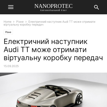
NANOPROTEC
Автомобыльний блог
Home
Різне
Електричний наступник Audi TT може отримати
віртуальну коробку передач
Різне
Електричний наступник
Audi TT може отримати
віртуальну коробку передач
15.09.2025