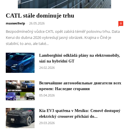
CATL stále dominuje trhu
maxwelhelp
-
26.05.2026
0
Bezpodmínečný vůdce CATL opět zabírá téměř polovinu trhu. Data
Kerui do dubna 2026 vykreslují jasný obrázek. Krajina v Číně je
stabilní, to ano, ale také...
Lamborghini odkládá plány na elektromobily,
sází na hybridní GT
24.02.2026
Величайшие автомобильные двигатели всех
времен: Наследие сгорания
05.04.2026
Kia EV3 spatřena v Mexiku: Cenově dostupný
elektrický crossover přichází do...
29.03.2026