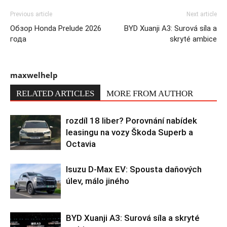
Previous article
Next article
Обзор Honda Prelude 2026
BYD Xuanji A3: Surová síla a
года
skryté ambice
maxwelhelp
RELATED ARTICLES
MORE FROM AUTHOR
rozdíl 18 liber? Porovnání nabídek
leasingu na vozy Škoda Superb a
Octavia
Isuzu D-Max EV: Spousta daňových
úlev, málo jiného
BYD Xuanji A3: Surová síla a skryté