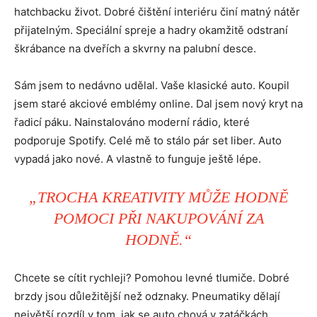
hatchbacku život. Dobré čištění interiéru činí matný nátěr
přijatelným. Speciální spreje a hadry okamžitě odstraní
škrábance na dveřích a skvrny na palubní desce.
Sám jsem to nedávno udělal. Vaše klasické auto. Koupil
jsem staré akciové emblémy online. Dal jsem nový kryt na
řadicí páku. Nainstalováno moderní rádio, které
podporuje Spotify. Celé mě to stálo pár set liber. Auto
vypadá jako nové. A vlastně to funguje ještě lépe.
„TROCHA KREATIVITY MŮŽE HODNĚ
POMOCI PŘI NAKUPOVÁNÍ ZA
HODNĚ.“
Chcete se cítit rychleji? Pomohou levné tlumiče. Dobré
brzdy jsou důležitější než odznaky. Pneumatiky dělají
největší rozdíl v tom, jak se auto chová v zatáčkách.