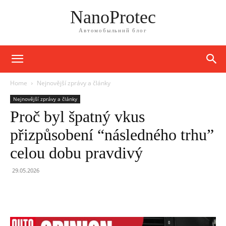
NanoProtec
Автомобыльний блог
Home
Nejnovější zprávy a články
Nejnovější zprávy a články
Proč byl špatný vkus
přizpůsobení “následného trhu”
celou dobu pravdivý
29.05.2026