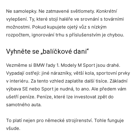
Ne samolepky. Ne zatmavené světlomety.
Konkrétní
vylepšení. Ty, které stojí haléře ve srovnání s továrními
možnostmi. Pokud kupujete ojetý vůz s nízkým
rozpočtem, ignorování trhu s příslušenstvím je chybou.
Vyhněte se „balíčkové dani“
Vezměme si BMW řady 1. Modely M Sport jsou drahé.
Vypadají ostřeji: jiné nárazníky, větší kola, sportovní prvky
v interiéru. Za tento vzhled zaplatíte další tisíce. Základní
výbava SE nebo Sport je nudná, to ano. Ale předem vám
ušetří peníze. Peníze, které lze investovat zpět do
samotného auta.
To platí nejen pro německé strojírenství. Tohle funguje
všude.