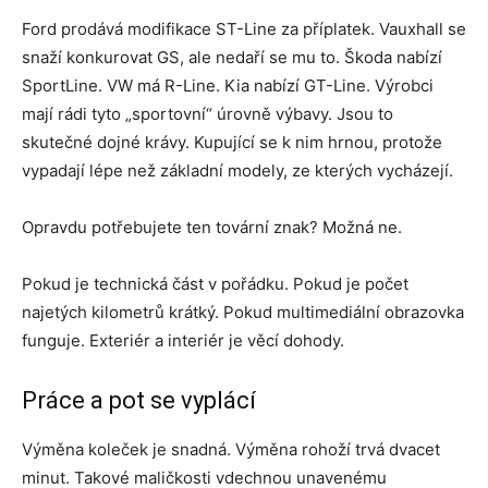
Ford prodává modifikace ST-Line za příplatek. Vauxhall se
snaží konkurovat GS, ale nedaří se mu to. Škoda nabízí
SportLine. VW má R-Line. Kia nabízí GT-Line. Výrobci
mají rádi tyto „sportovní“ úrovně výbavy. Jsou to
skutečné dojné krávy. Kupující se k nim hrnou, protože
vypadají lépe než základní modely, ze kterých vycházejí.
Opravdu potřebujete ten tovární znak? Možná ne.
Pokud je technická část v pořádku. Pokud je počet
najetých kilometrů krátký. Pokud multimediální obrazovka
funguje. Exteriér a interiér je věcí dohody.
Práce a pot se vyplácí
Výměna koleček je snadná. Výměna rohoží trvá dvacet
minut. Takové maličkosti vdechnou unavenému